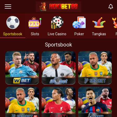
Sportsbook
Slots
Live Casino
Poker
Tangkas
Sportsbook